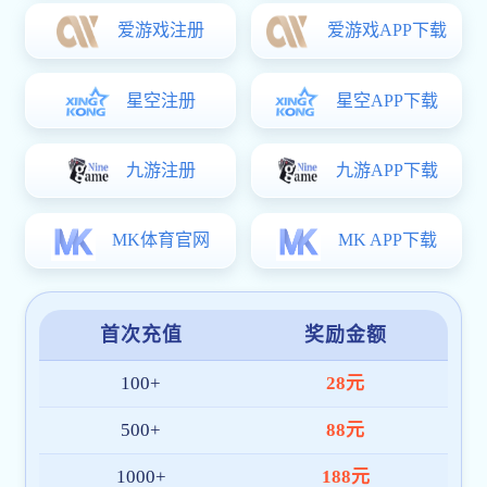
他与主教练滕哈赫的战术观点不合的问题上。前曼联
助教近日透露，C罗在训练中拒绝执行滕哈赫的战术
要求，并且表示队内无人愿意参与高强度的逼抢。这
一爆料引发了广泛讨论，不仅涉及到C罗个人的职业
态度，也反映出球队内部的氛围和战术执行力。本文
将从四个方面深入探讨这一事件，分别是：C罗的个
人表现与影响、滕哈赫的战术理念、球队氛围及球员
态度、以及未来可能的发展方向。
1、C罗的个人表现与影响
C罗作为世界足坛的一代传奇，他在场上的表现一直
备受瞩目。在加盟曼联后，他曾为球队贡献了大量进
球和关键时刻。但随着时间推移，外界对他的期待逐
渐加大，而他在赛场上的状态也开始出现波动。尽管