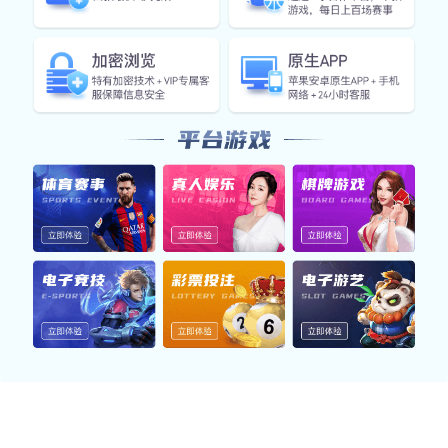
题。因此，对于球队而言，如何平衡明星球员与团队
纪律之间的矛盾，是一个亟需解决的问题。
2、滕哈赫的战术理念
滕哈赫作为一名现代化足球教练，其战术思想强调高
压逼抢和快速转移。他希望通过全队上下积极参与防
守来达到控制比赛节奏和空间利用率高效化。这种理
念虽然符合现代足球的发展趋势，但在具体实施过程
中却遭遇了一系列挑战，其中最大的难点便是如何获
得每位球员的一致认可和参与。
面对C罗这样的超级巨星，在制定战术时需要考虑其
个人特点及适应能力。滕哈赫或许希望通过改变传统
打法来适应当下阵容，但如果核心球员无法理解并接
受这种变化，就会导致计划无法顺利推进。从某种程