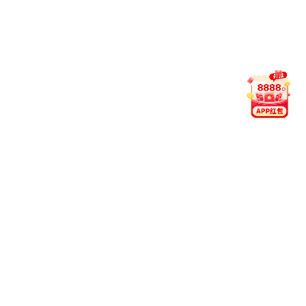
定会成为意大利足球历史上的一个重要里程碑，让我
们共同期待这一激动人心时刻到来的那一天！
上一篇：
前球员分析约基奇未来目标需兼顾…
下一篇：
前曼联助教曝C罗拒绝滕哈赫战术
相关推荐文章