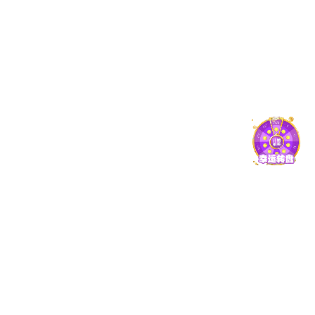
紧张的比赛中，不同球员心理承受能力差异会显著影
响其表现。因此，加强心理调节，以保持最佳状态，
对于所有参赛者而言都是至关重要的一步。
4、未来展望
随着收官战临近，各家媒体与球迷们纷纷开始预测未
来的发展趋势。一旦有哪几支队伍成功晋级欧冠，无
疑将提升它们在国际舞台上的地位，并带来更多赞助
以及投资机会。同时，这也会激励其他团队向更高目
标迈进，从而进一步提升意甲整体水平。
此外，如果AC米兰与科莫能够携手进入欧冠，将意味
着新一届赛事中将会有更多新鲜血液注入这一平台，
为观众带来不同于以往的新体验。而同时，不论结果
如何，本次收官战必定会成为本赛季最具观赏性的焦