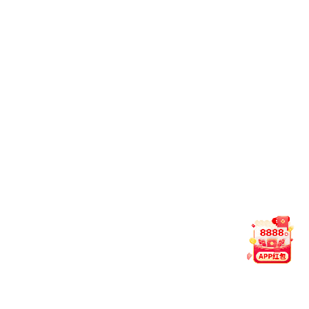
个性推荐模型优化。
2021 年
2021年7月28日 · v4.7.2
奥运专属页面上线。
赛事通知机制增强。
2021年3月10日 · v4.6.1
首页动效优化。
修复偶发闪退问题。