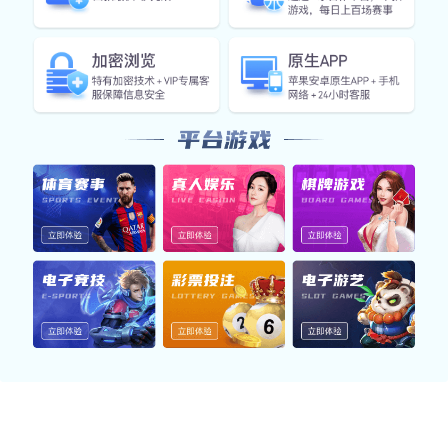
星空官网免费入口 · 版本更新历史归档
我们记录每次进步，只为更稳定的赛事观看与数据服务。
2025 年
2025年6月12日 · v6.1.2
新增“赛事快报”弹窗提醒。
推荐算法优化，提升相关性。
夜间模式下字体显示修复。