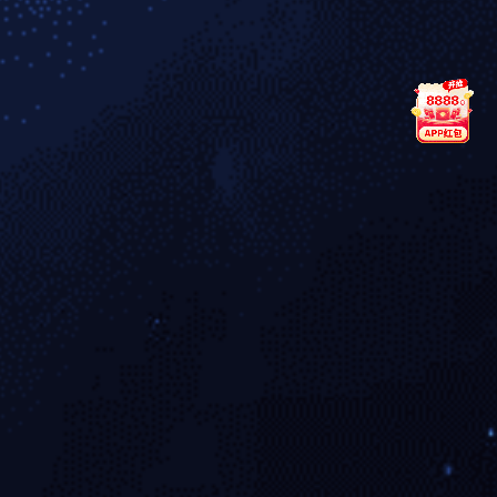
更多关于足球本质与魅力的思考。不仅仅是
，更牵动着无数足球爱好者的心弦。这一切
会永载史册，为后续世代提供宝贵财富。
有参与者，无论是运动员还是观众，都能享
下一篇：