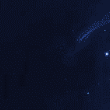
3、战术布局与临场应变
战术布局是影响足球比赛结果的重要因素
快速反击和侧翼渗透来寻找破门机会。从
临场应变能力同样至关重要。在压力巨大
上变化，并做出有效调整，那么他们就有
此外，双方替补席上的深度也将在此役发
分析，这场较量可谓是一场智慧与勇气的
4、球迷文化及其影响
作为世界顶级联赛之一，英超吸引着全球
伸到了看台之上。在这场末轮争冠中，双
与此同时，在社交媒体时代，网络上的讨
升了比赛的重要性，让参与其中的人感受