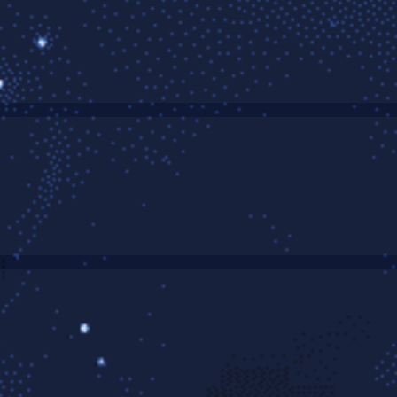
末轮争冠净胜球决胜的激烈时刻
这两支球队一直都是争冠的有力竞争者。随着赛季接近尾声，这
球迷们充满期待和紧张。本文将从四个方面详细探讨这一情境，
我们可以更好地理解为何此次末轮争冠将成为英超历史上的一个
态
定的表现，他们在积分榜上始终保持着竞争力。球队主教练瓜迪
纳则在新任主帅的带领下，逐渐恢复了昔日辉煌，年轻球员们在