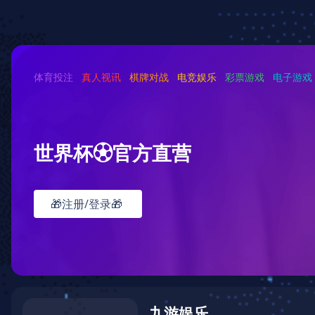
星空官网免费入
欢迎访问
星空官网免费入口
，提供全
同步更新千场比