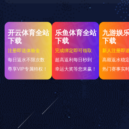
目前，两队都具备极强的进攻火力和坚固
将到来的最终对决增添了更多悬念。
此外，两支球队都有各自独特的打法风格
人期待最终结果如何。
2、历史交锋记录分析
回顾两队过往交锋记录，双方曾多次在关
前的一场惊天逆转赛事，让人至今难以忘
值得注意的是，在最近几年的交锋中，曼
每次相遇都充满悬念。这种互有胜负的局
同时，从数据统计来看，两队在面对彼此
比赛注定会成为经典之作。