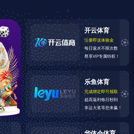
注册入口
体育赛事与数据服务
容， 支持
APP下载
与
网页使用
，每日
，掌握比赛节奏。