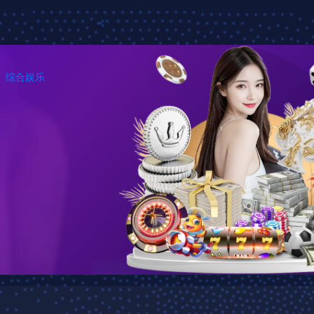
App下载
关于我们
体育动态
口
APP与网页版入口｜畅享全球
面覆盖足球、篮球、电竞等项目的赛事资讯与数据内
赛，聚焦热门体育内容， 助您轻松获取赛事动态
手机App
网页版