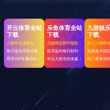
除了在场上的表现外，弗拉霍维奇的人气
机会。这种人气和市场价值使得他在续约
然而，正是由于他如此突出的表现，各大
停滞的重要原因之一。
2、俱乐部财务状况分析
对于任何一名球员来说，其所在俱乐部的
们在处理续约问题时显得尤为谨慎。在这
尽管球队希望留住像弗拉霍维奇这样优秀
双方达成协议的一大障碍。俱乐部管理层
此外，由于疫情后的市场恢复仍然缓慢，
况下，他们难以承诺给弗拉霍维奇提供他