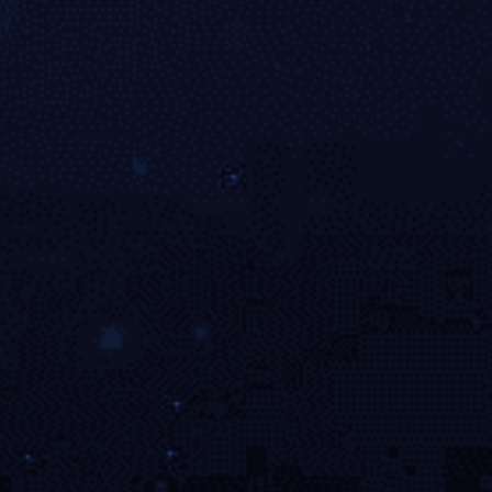
赛季中展现
传奇球员萨内蒂对年轻前锋帕斯和...
文班嘲讽更
肘击事件的背后真相，并指出文班的...
联系我们
快速导航
南省海口市龙华区滨海大道228
App下载
关于我们
隐私政策
upport@aangeltondal.com
用户协议
网站地图