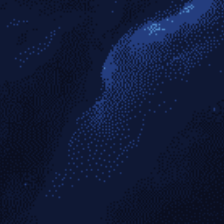
在某种程度上做出妥协，但具体妥协空间仍然有限，因为涉及金
购意向，那么将进一步加剧谈判紧张局势。一旦出现这样的情况
变化过程中，各方都需保持高度警觉，以应对随时可能出现的新
的问题并非单一因素造成，而是由多个复杂因素共同作用产生。
方面因素相互交织，使得双方难以达成一致协议。在这种情况下
找到一个理想平衡点，实现双赢局面。未来几周内，我们期待看