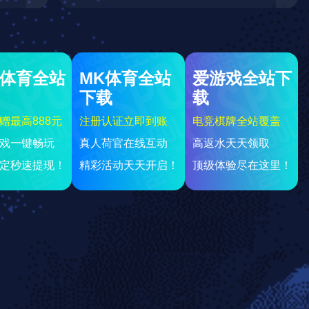
他的个人品牌，也为他带来了更多商业合作
的代价有了更高的预期，而这正是目前谈判
俱乐部面临着一定程度的财政压力，这使他
此时，高额的佣金和签字费无疑成为了阻碍
来过大的财政负担。
俱乐部对未来预算规划。因此，在这样的情