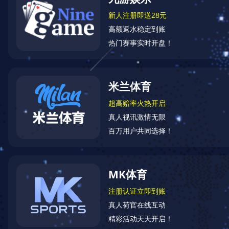
弗拉霍维奇续约谈判再度停滞
2026-06-27 00:13
37 次阅读
弗拉霍维奇作为当今足坛备受瞩目的年轻
入停滞状态。主要原因是佣金与签字费的
人表现及其市场价值；其次，分析当前俱
其他俱乐部对弗拉霍维奇的兴趣如何影响
1、弗拉霍维奇的个人表
弗拉霍维奇在过去几个赛季中，以其卓越
他在比赛中能够承担多重角色。无论是在