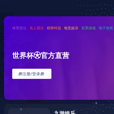
星空官网免费入
欢迎访问
星空官网免费入口
，提供全
同步更新千场比