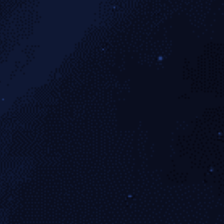
米兰科莫或
重，四支球队在积分榜上同分，争夺欧...
晓伊戈尔以
伊戈尔以22个进球荣登单赛季进球...