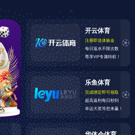
注册入口
体育赛事与数据服务
容， 支持
APP下载
与
网页使用
，每日
，掌握比赛节奏。