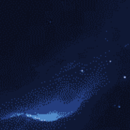
转会机会。而这种压力反过来也促使双方
此外，如果有其它豪门球队明确表达出收
重新审视自己的立场。因此，在这个动态
总结：
综上所述，弗拉霍维奇续约谈判再度停滞
况、经纪人的需求以及其他球队关注等多
最佳解决方案。
只有通过有效沟通与合理妥协，各方才能
事件必将在足球界引发广泛讨论与关注。