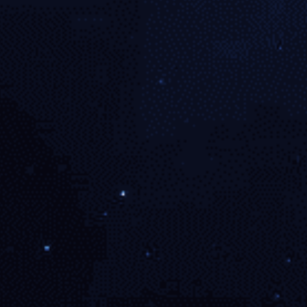
萨内蒂期待帕斯和劳塔罗在新
在新赛季即将开启之际，国际米兰的
2026-07-25
周琦揭露米罗肘击背后真相称
近日，周琦在一场比赛后揭露了米罗
2026-08-05
星空官网免费入口
星空官网免费入口官方网站
海
【KY1.AC】官网认证:手机版、app下
号
载、登录入口、官方网站、网页版、
s
平台、网址、地址、注册、娱乐，星
空官网免费入口(中国)官方网站欢迎大
家选择真正的官方通道，同时我们提