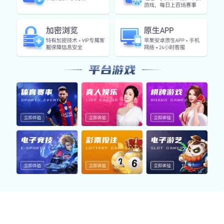
与进攻，还积极回防，展现出了全面的能力。尤其是
在比赛进行到关键时刻，他的一记兜射打破僵局，为
球队奠定了胜局。这一进球不仅展示了他的脚法技
巧，更体现了他对比赛节奏的把控能力。
此外，奥利塞在场上的跑动范围也非常广泛，他能够
快速适应不同的位置变化，在前场给对手造成威胁。
这种灵活性使得他成为教练战术体系中的核心人物，
也是队友信赖的重要原因。正因如此，他才能够频繁
地获得“最佳”称号，并且在这个过程中不断提升自己
的职业素养。
值得注意的是，奥利塞并非单靠个人能力来赢得认
可，他与队友之间良好的配合也是不可忽视的一环。
在本场比赛中，他与其他攻击手之间默契十足，使得