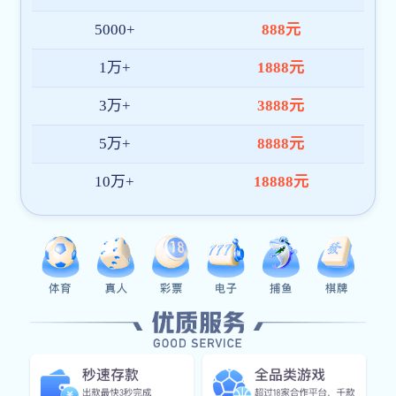
在最后时刻提升自己的排名。
在这样的背景下，球员们的表现显得尤为关键。每一
场比赛都可能决定整个赛季的成败，因此各队教练和
球员们都希望能在关键时刻抓住机会，为球队争取胜
利。而这也使得每轮最佳球员的评选成为焦点，引起
了广泛关注。
本轮比赛中，各支球队都有所拼搏，而奥利塞凭借其
出色的技术和临场发挥，将自己推向了风口浪尖。他
的一记兜射不仅帮助球队取得胜利，也让他本人再度
登上最佳球员之列，这无疑增强了他的职业生涯印
记。
2、奥利塞个人表现分析
奥利塞在本场比赛中的表现可谓相当抢眼，他不仅参