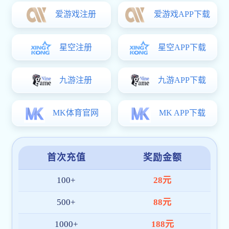
在德甲第33轮的激烈角逐中，直播吧与小红书联手评
选出最佳球员，奥利塞凭借一记精彩的兜射再次荣膺
此项殊荣，这也是他第六次获得这一称号。本文将从
四个方面进行详细阐述：首先是赛事背景及其重要
性，其次是奥利塞的个人表现分析，再者是两大平台
的联合评选机制，最后探讨这项评选对球迷和球队的
影响。这些内容将全面展现奥利塞在本轮比赛中的突
出表现，以及这一评选活动所带来的深远意义。
1、德甲赛事背景
德甲联赛作为德国足球顶级联赛，一直以来都备受关
注。在众多精彩对决中，第33轮的赛事尤为重要，不
仅关系到积分榜排名，也影响着即将到来的冠军争夺
战。随着赛季接近尾声，各支球队均全力以赴，力求