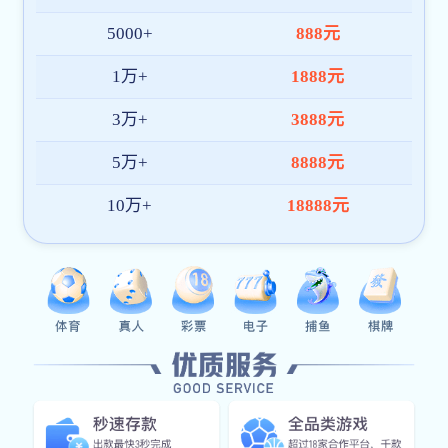
两端都能发挥出色。
其次，掘金队近年来在选秀和交易市场上也做出了明
智的决策，引入了一些年轻而有潜力的新秀。例如，
在赛季初期表现突出的阿隆·戈登，他不仅能够得分，
还可以承担起防守重任，从而增强了球队整体实力。
这种深厚的阵容使得掘金能够在常规赛中保持竞争优
势。
最后，掘金教练组也经过多年的磨合，对各个球员特
点有着深刻理解，这为战术布置提供了科学依据。在
关键时刻，教练能够灵活调整策略，以应对不同对
手，从而最大化发挥每位球员的作用。因此，可以说
健康状态下的掘金具有非常强大的夺冠潜力。
2、健康状态的重要性