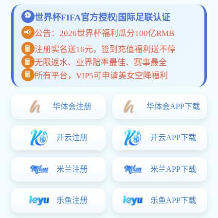
手机App
网页版
蒂姆哈达威认为健康掘金有能力战
胜森林狼值得再次尝试阵容组合
2026-07-01 00:25
44 次阅读
首页
/
体育动态
本文围绕前NBA球员蒂姆·哈达威的观点展开，探讨了